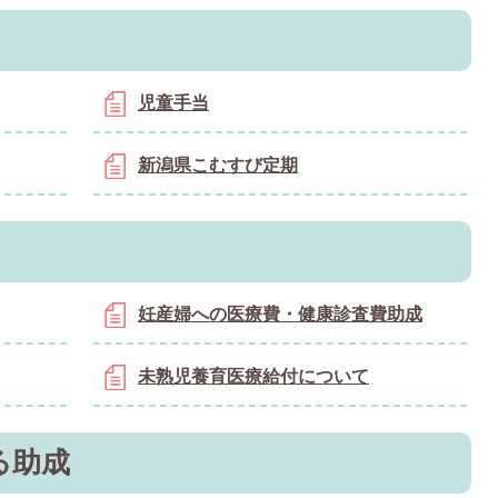
児童手当
新潟県こむすび定期
妊産婦への医療費・健康診査費助成
未熟児養育医療給付について
る助成