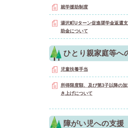
就学援助制度
湯沢町Uターン促進奨学金返還
助金について
ひとり親家庭等へ
児童扶養手当
所得限度額、及び第3子以降の加
き上げについて
障がい児への支援