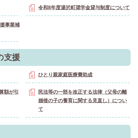
令和8年度湯沢町奨学金貸与制度について
支援事業補
の支援
ひとり親家庭医療費助成
算額が引
民法等の一部を改正する法律（父母の離
婚後の子の養育に関する見直し）につい
て