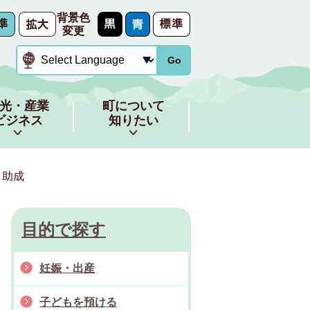
背景色
変更
Go
光・産業
町について
ビジネス
知りたい
・助成
目的で探す
妊娠・出産
子どもを預ける