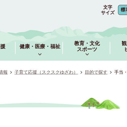
文字
サイズ
教育・文化
観
応援
健康・医療・福祉
スポーツ
情報
子育て応援（スクスクゆざわ）
目的で探す
手当