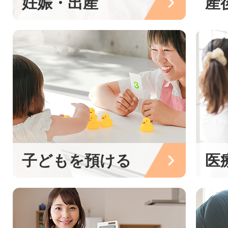
妊娠・出産
産
子どもを預ける
医