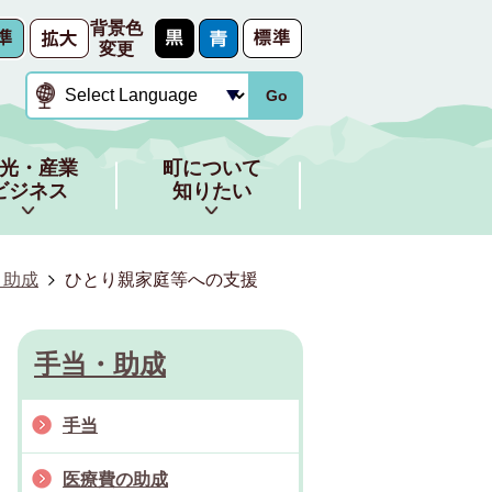
背景色
変更
Go
光・産業
町について
ビジネス
知りたい
・助成
ひとり親家庭等への支援
手当・助成
手当
医療費の助成