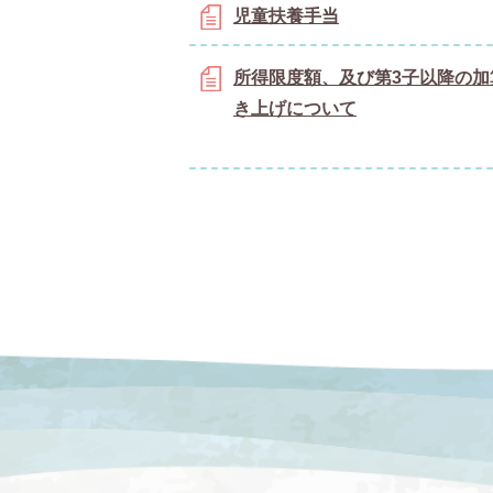
児童扶養手当
所得限度額、及び第3子以降の加
き上げについて