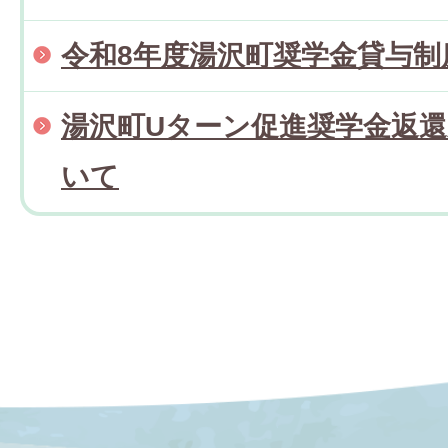
令和8年度湯沢町奨学金貸与制
湯沢町Uターン促進奨学金返
いて