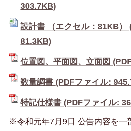
303.7KB)
設計書 （エクセル：81KB） (
81.3KB)
位置図、平面図、立面図 (PDFフ
数量調書 (PDFファイル: 945.
特記仕様書 (PDFファイル: 360
※令和元年7月9日 公告内容を