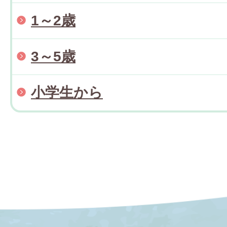
1～2歳
3～5歳
小学生から