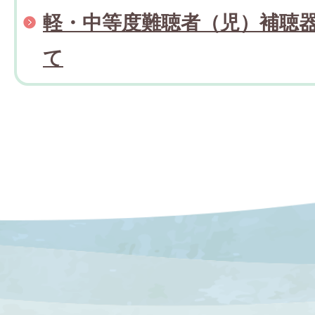
軽・中等度難聴者（児）補聴
て