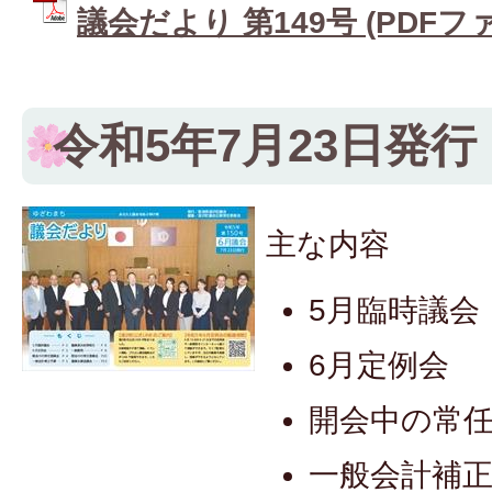
議会だより 第149号 (PDFファイ
令和5年7月23日発行
主な内容
5月臨時議会
6月定例会
開会中の常
一般会計補