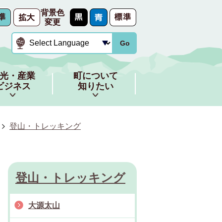
背景色
変更
Go
光・産業
町について
ビジネス
知りたい
登山・トレッキング
登山・トレッキング
大源太山