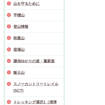
山を守るために
平標山
登山情報
秋葉山
苗場山
謙信ゆかりの道・蓬新道
飯士山
スノーカントリートレイル
(SCT)
トレッキング湯沢1（清津