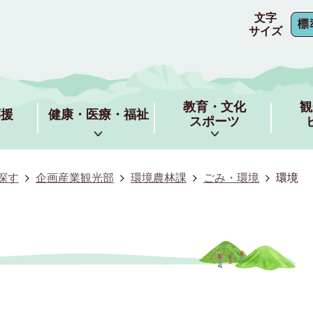
文字
サイズ
教育・文化
観
応援
健康・医療・福祉
スポーツ
探す
企画産業観光部
環境農林課
ごみ・環境
環境