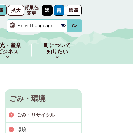
背景色
変更
Go
光・産業
町について
ビジネス
知りたい
ごみ・環境
ごみ・リサイクル
環境