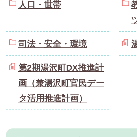
人口・世帯
司法・安全・環境
第2期湯沢町DX推進計
画（兼湯沢町官民デー
タ活用推進計画）