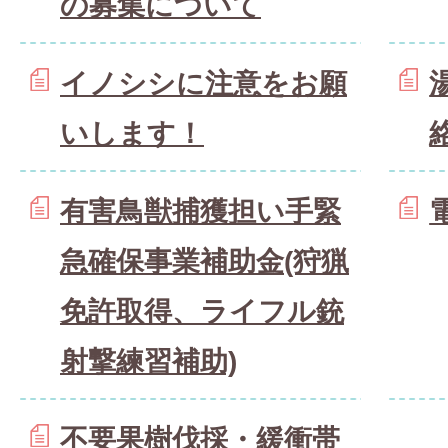
の募集について
イノシシに注意をお願
いします！
有害鳥獣捕獲担い手緊
急確保事業補助金(狩猟
免許取得、ライフル銃
射撃練習補助)
不要果樹伐採・緩衝帯