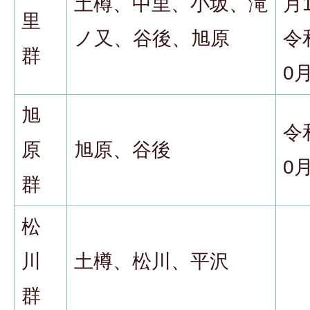
土樽、中里、小坂、滝
月
里
ノ又、谷後、旭原
令
群
0
旭
令
原
旭原、谷後
0
群
松
川
土樽、松川、平沢
群