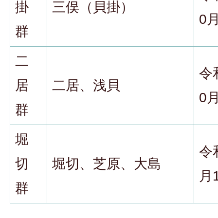
掛
三俣（貝掛）
0
群
二
令
居
二居、浅貝
0
群
堀
令
切
堀切、芝原、大島
月
群