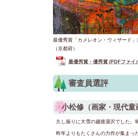
最優秀賞「カメレオン・ウィザード」
（京都府）
最優秀賞・優秀賞 (PDFファイル: 
審査員選評
小松修（画家・現代童
久し振りに大雪の越後湯沢でした。
昨年よりもたくさんの力作が集まっ