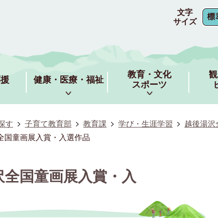
文字
サイズ
教育・文化
観
応援
健康・医療・福祉
スポーツ
探す
子育て教育部
教育課
学び・生涯学習
越後湯沢
沢全国童画展入賞・入選作品
沢全国童画展入賞・入