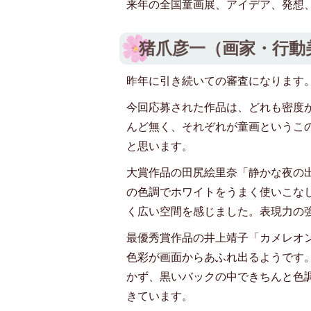
来年の全国童画展、アイデア、発想
猪爪彦一（画家・行動
昨年に引き続いての審査になります
今回応募された作品は、どれも密度
んど無く、それぞれが童画というこ
と思います。
大賞作品の田尻絵里奈「静かな夜の
の色調でホワイトをうまく使いこな
く広い空間を感じました。表現力の
最優秀賞作品の井上靖子「カメレオ
色彩が画面からあふれ出るようです
かず、黒いバックの中できちんと色
きています。