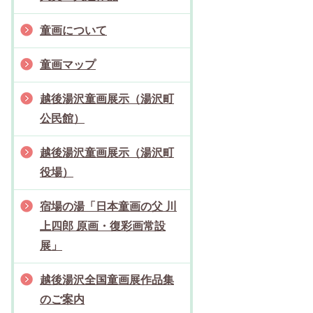
童画について
童画マップ
越後湯沢童画展示（湯沢町
公民館）
越後湯沢童画展示（湯沢町
役場）
宿場の湯「日本童画の父 川
上四郎 原画・復彩画常設
展」
越後湯沢全国童画展作品集
のご案内