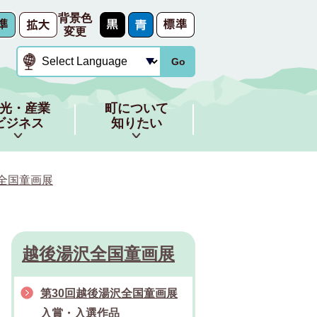
背景色
変更
Go
光・産業
町について
ビジネス
知りたい
全国童画展
越後湯沢全国童画展
第30回越後湯沢全国童画展
入賞・入選作品