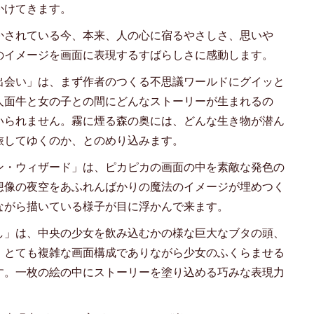
かけてきます。
かされている今、本来、人の心に宿るやさしさ、思いや
のイメージを画面に表現するすばらしさに感動します。
出会い」は、まず作者のつくる不思議ワールドにグイッと
人面牛と女の子との間にどんなストーリーが生まれるの
いられません。霧に煙る森の奥には、どんな生き物が潜ん
旅してゆくのか、とのめり込みます。
ン・ウィザード」は、ピカピカの画面の中を素敵な発色の
想像の夜空をあふれんばかりの魔法のイメージが埋めつく
ながら描いている様子が目に浮かんで来ます。
し」は、中央の少女を飲み込むかの様な巨大なブタの頭、
。とても複雑な画面構成でありながら少女のふくらませる
す。一枚の絵の中にストーリーを塗り込める巧みな表現力