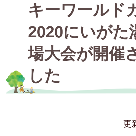
キーワールド
2020にいが
場大会が開催
した
更