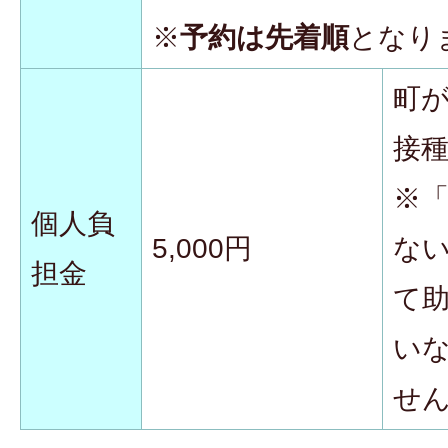
※
予約は先着順
となり
町
接
※
個人負
5,000円
な
担金
て
い
せ