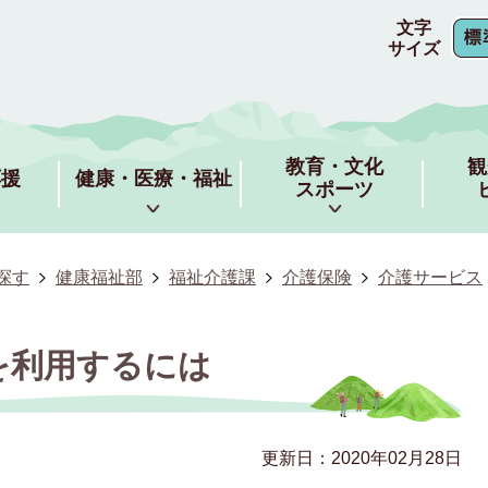
文字
サイズ
教育・文化
観
応援
健康・医療・福祉
スポーツ
探す
健康福祉部
福祉介護課
介護保険
介護サービス
を利用するには
更新日：2020年02月28日