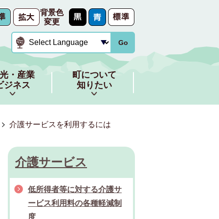
背景色
変更
Go
光・産業
町について
ビジネス
知りたい
介護サービスを利用するには
介護サービス
低所得者等に対する介護サ
ービス利用料の各種軽減制
度