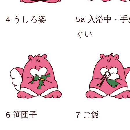
4 うしろ姿
5a 入浴中・手
ぐい
6 笹団子
7 ご飯