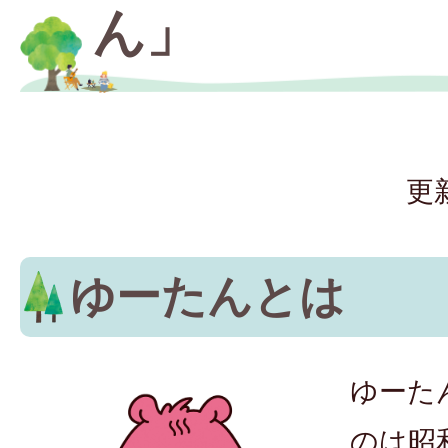
ん」
更
ゆーたんとは
ゆーた
のは昭