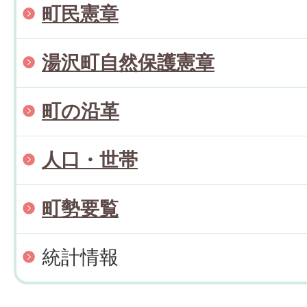
町民憲章
湯沢町自然保護憲章
町の沿革
人口・世帯
町勢要覧
統計情報