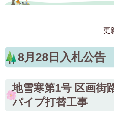
更
8月28日入札公告
地雪寒第1号 区画街
パイプ打替工事