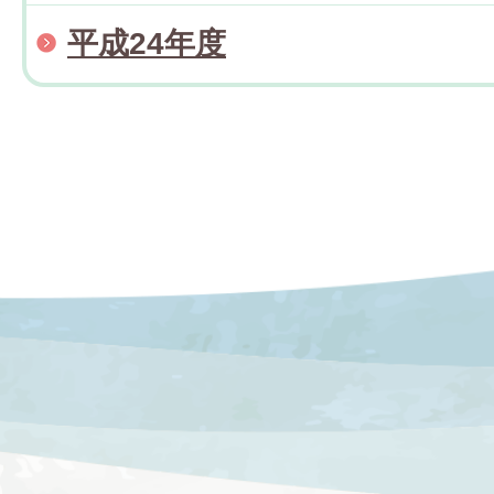
平成24年度