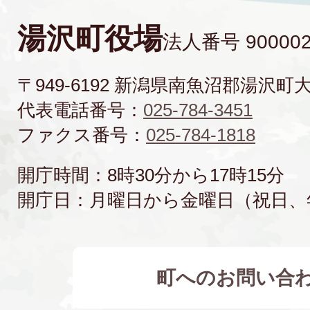
湯沢町役場
法人番号 900002
〒949-6192 新潟県南魚沼郡湯沢町
代表電話番号：
025-784-3451
ファクス番号：
025-784-1818
開庁時間：8時30分から17時15分
開庁日：月曜日から金曜日（祝日、
町へのお問い合