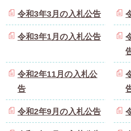
令和3年3月の入札公告
令和3年1月の入札公告
令和2年11月の入札公
告
令和2年9月の入札公告