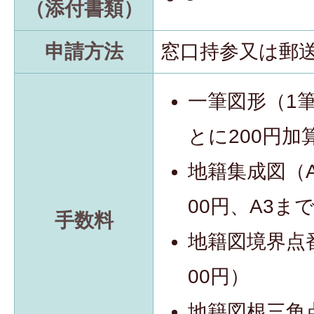
（添付書類）
申請方法
窓口持参又は郵
一筆図形（1筆
とに200円加
地籍集成図（A
00円、A3まで
手数料
地籍図境界点番
00円）
地籍図根三角