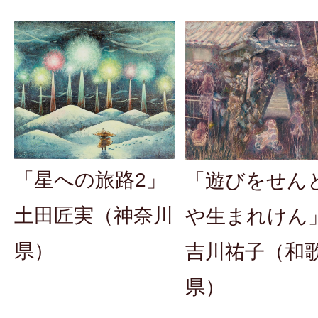
「星への旅路2」
「遊びをせん
土田匠実（神奈川
や生まれけん
県）
吉川祐子（和
県）