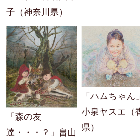
子（神奈川県）
「ハムちゃん
小泉ヤスエ（
「森の友
県）
達・・・？」畠山