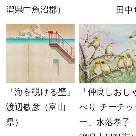
潟県中魚沼郡）
田中
「仲良しおし
「海を覗ける壁」
べり チーチッ
渡辺敏彦（富山
ー」水落孝子
県）