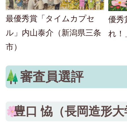
最優秀賞「タイムカプセ
優秀
ル」内山泰介（新潟県三条
れ！
市）
審査員選評
豊口 恊（長岡造形