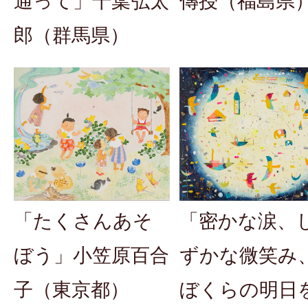
通って」千葉弘太
傳授（福島県
郎（群馬県）
「たくさんあそ
「密かな涙、
ぼう」小笠原百合
ずかな微笑み
子（東京都）
ぼくらの明日