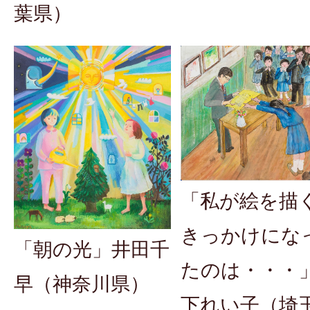
葉県）
「私が絵を描
きっかけにな
「朝の光」井田千
たのは・・・
早（神奈川県）
下れい子（埼