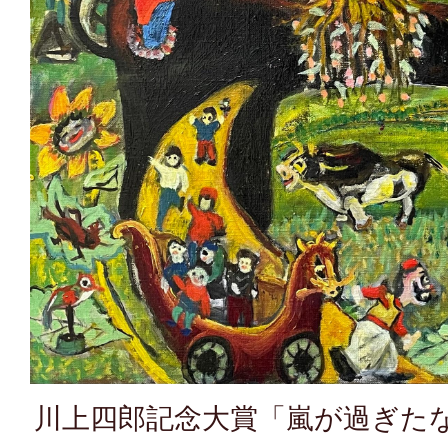
川上四郎記念大賞「嵐が過ぎた