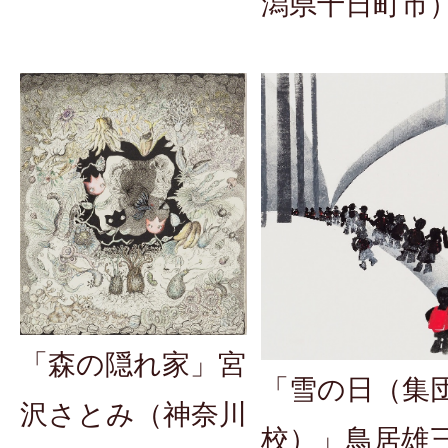
潟県十日町市
「森の隠れ家」宮
「雪の日（集
沢さとみ（神奈川
校）」鳥居雄