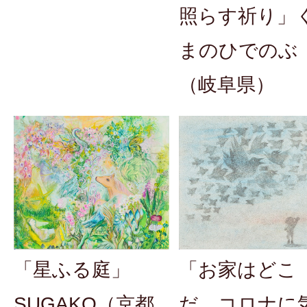
照らす祈り」
まのひでのぶ
（岐阜県）
「お家はどこ
「星ふる庭」
だ、コロナに
SUGAKO（京都