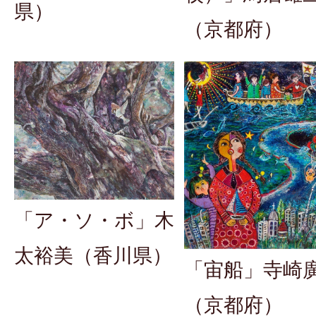
県）
（京都府）
「ア・ソ・ボ」木
太裕美（香川県）
「宙船」寺崎
（京都府）