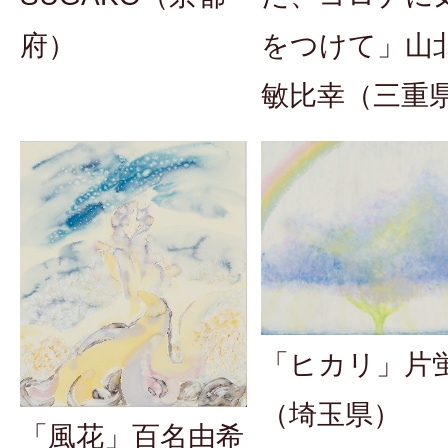
をつけて」山
府）
敏比幸（三重
「ヒカリ」片
（埼玉県）
「風花」百名由希