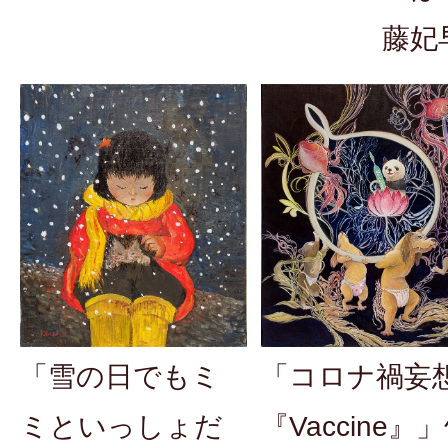
藤妃
「コロナ禍妄
「雪の日でもミ
『Vaccine』
ミといっしょだ