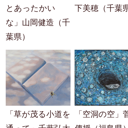
下美穂（千葉
とあったかい
な」山岡健造（千
葉県）
「草が茂る小道を
「空洞の空」