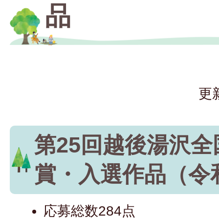
品
更
第25回越後湯沢
賞・入選作品（令
応募総数284点