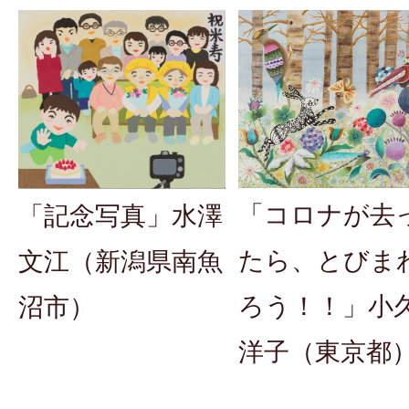
「コロナが去
「記念写真」水澤
たら、とびま
文江（新潟県南魚
ろう！！」小
沼市）
洋子（東京都