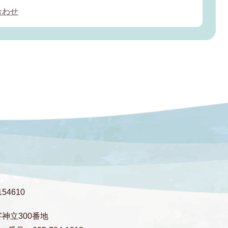
合わせ
54610
字神立300番地