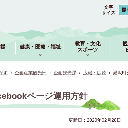
文字
サイズ
教育・文化
観
応援
健康・医療・福祉
スポーツ
探す
企画産業観光部
企画観光課
広報・広聴
湯沢町公
cebookページ運用方針
更新日：2020年02月28日