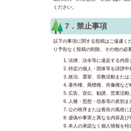
ください。
7．禁止事項
以下の事項に関する投稿はご遠慮く
り予告なく投稿の削除、その他の必
法律、法令等に違反する内容
特定の個人・団体等を誹謗中
政治、選挙、宗教活動または
著作権、商標権、肖像権など
広告、宣伝、勧誘、営業活動
人種・思想・信条等の差別ま
公の秩序または善良の風俗に
虚偽や事実と異なる内容及び
本人の承諾なく個人情報を特