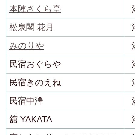
本陣さくら亭
松泉閣 花月
みのりや
民宿おぐらや
民宿きのえね
民宿中澤
舘 YAKATA