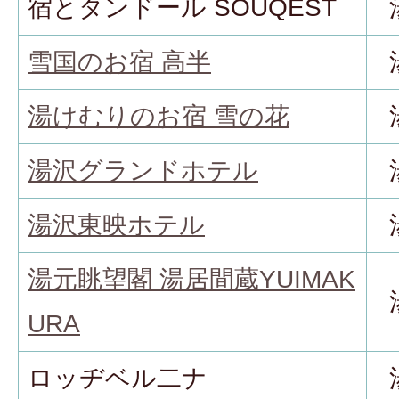
宿とタンドール SOUQEST
雪国のお宿 高半
湯けむりのお宿 雪の花
湯沢グランドホテル
湯沢東映ホテル
湯元眺望閣 湯居間蔵YUIMAK
URA
ロッヂベル二ナ