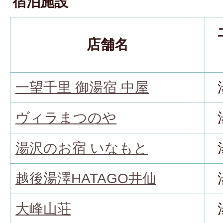
宿泊施設
店舗名
一望千里 御湯宿 中屋
ヴィラまつのや
湯沢のお宿 いなもと
越後湯澤HATAGO井仙
大峰山荘