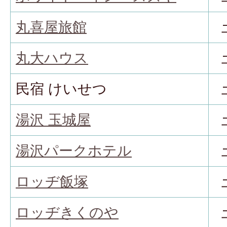
丸喜屋旅館
丸大ハウス
民宿 けいせつ
湯沢 玉城屋
湯沢パークホテル
ロッヂ飯塚
ロッヂきくのや