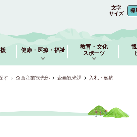
文字
サイズ
教育・文化
観
応援
健康・医療・福祉
スポーツ
探す
企画産業観光部
企画観光課
入札・契約