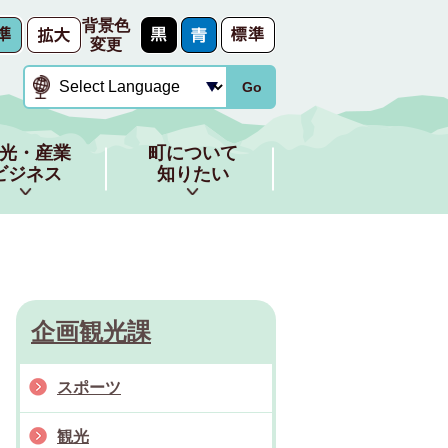
背景色
変更
Go
光・産業
町について
ビジネス
知りたい
企画観光課
スポーツ
観光