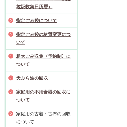
垃圾收集日历曆）
指定ごみ袋について
指定ごみ袋の材質変更につ
いて
粗大ごみ収集〈予約制〉に
ついて
天ぷら油の回収
家庭用の不用食器の回収に
ついて
家庭用の古着・古布の回収
について