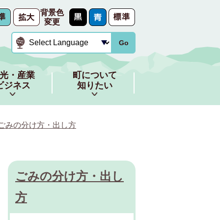
背景色
変更
Go
光・産業
町について
ビジネス
知りたい
ごみの分け方・出し方
ごみの分け方・出し
方