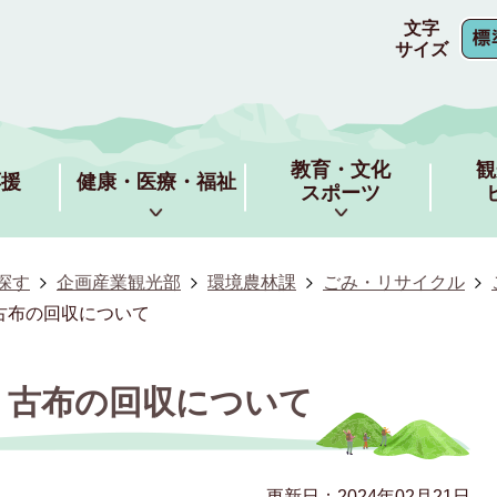
文字
サイズ
教育・文化
観
応援
健康・医療・福祉
スポーツ
探す
企画産業観光部
環境農林課
ごみ・リサイクル
古布の回収について
・古布の回収について
更新日：2024年02月21日