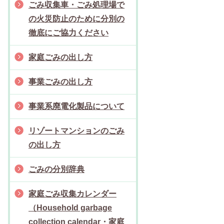
ごみ収集車・ごみ処理場で
の火災防止のために分別の
徹底にご協力ください
家庭ごみの出し方
事業ごみの出し方
事業系廃電化製品について
リゾートマンションのごみ
の出し方
ごみの分別辞典
家庭ごみ収集カレンダー
（Household garbage
collection calendar・家庭