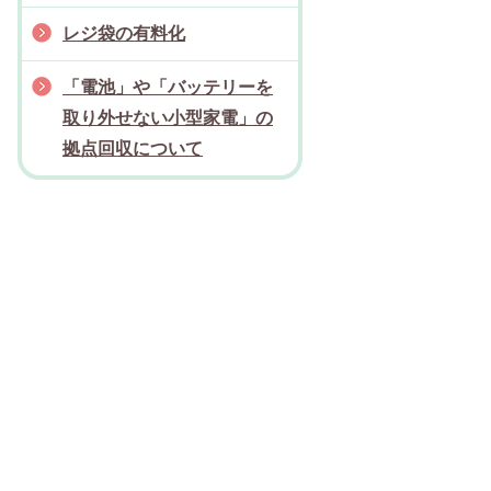
レジ袋の有料化
「電池」や「バッテリーを
取り外せない小型家電」の
拠点回収について