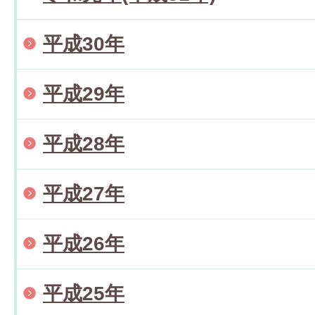
平成30年
平成29年
平成28年
平成27年
平成26年
平成25年