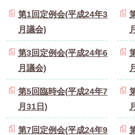
第1回定例会(平成24年3
月議会)
第3回定例会(平成24年6
月議会)
第5回臨時会(平成24年7
月31日)
第7回定例会(平成24年9