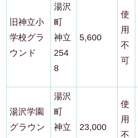
湯沢
使
旧神立小
町
用
学校グラ
神立
5,600
不
ウンド
254
可
8
湯沢
使
湯沢学園
町
用
グラウン
神立
23,000
不