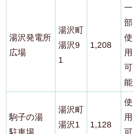
一
部
湯沢町
湯沢発電所
使
湯沢9
1,208
広場
用
1
可
能
使
湯沢町
駒子の湯
用
湯沢1
1,128
駐車場
可