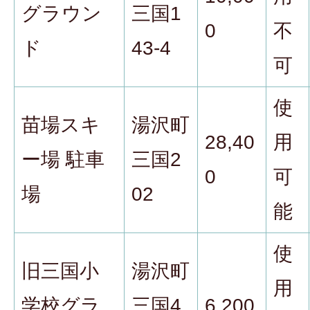
グラウン
三国1
0
不
ド
43-4
可
使
苗場スキ
湯沢町
28,40
用
ー場 駐車
三国2
0
可
場
02
能
使
旧三国小
湯沢町
用
学校グラ
三国4
6,200