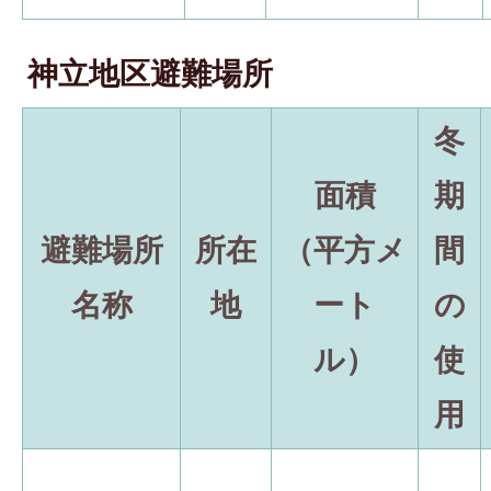
神立地区避難場所
冬
面積
期
避難場所
所在
（平方メ
間
名称
地
ート
の
ル）
使
用