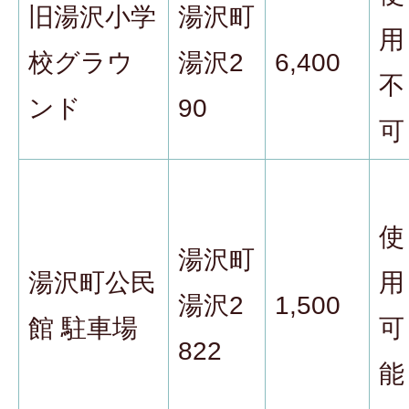
旧湯沢小学
湯沢町
用
校グラウ
湯沢2
6,400
不
ンド
90
可
使
湯沢町
湯沢町公民
用
湯沢2
1,500
館 駐車場
可
822
能