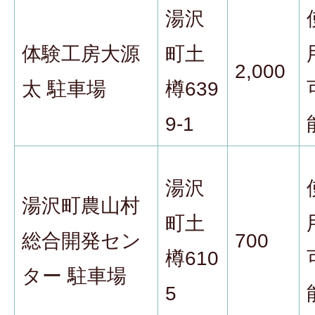
湯沢
体験工房大源
町土
2,000
太 駐車場
樽639
9-1
湯沢
湯沢町農山村
町土
総合開発セン
700
樽610
ター 駐車場
5