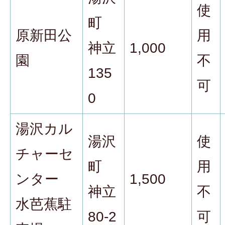
使
町
原新田公
用
神立
1,000
園
不
135
可
0
湯沢カル
湯沢
使
チャーセ
町
用
ンター
1,500
神立
不
水芭蕉駐
80-2
可