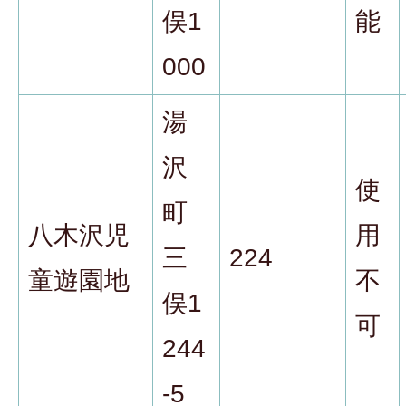
俣1
能
000
湯
沢
使
町
八木沢児
用
三
224
童遊園地
不
俣1
可
244
-5