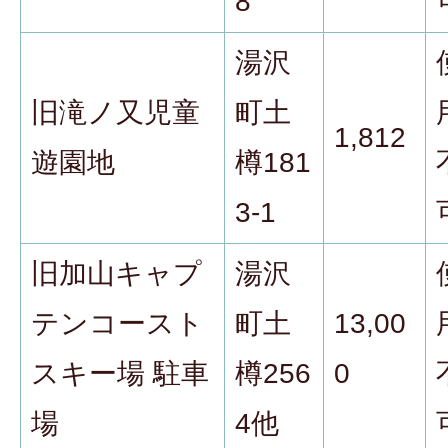
8
湯沢
旧滝ノ又児童
町土
1,812
遊園地
樽181
3-1
旧加山キャプ
湯沢
テンコースト
町土
13,00
スキー場 駐車
樽256
0
場
4他