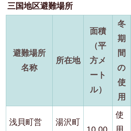
三国地区避難場所
冬
面積
期
（平
避難場所
間
所在地
方メ
名称
の
ート
使
ル）
用
使
浅貝町営
湯沢町
10,00
用