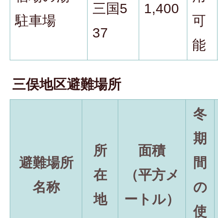
三国5
1,400
駐車場
可
37
能
三俣地区避難場所
冬
期
所
面積
避難場所
間
在
（平方メ
名称
の
地
ートル）
使