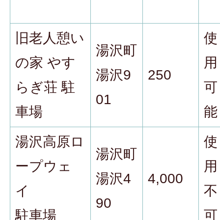
旧老人憩い
使
湯沢町
の家 やす
用
湯沢9
250
らぎ荘 駐
可
01
車場
能
湯沢高原ロ
使
湯沢町
ープウェ
用
湯沢4
4,000
イ
不
90
駐車場
可