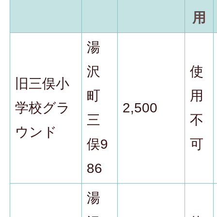
用
湯
沢
使
旧三俣小
町
用
学校グラ
2,500
三
不
ウンド
俣9
可
86
湯