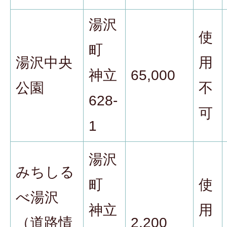
湯沢
使
町
湯沢中央
用
神立
65,000
公園
不
628-
可
1
湯沢
みちしる
町
使
べ湯沢
神立
用
（道路情
2,200