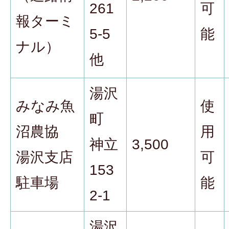
261
可
報ターミ
5-5
能
ナル）
他
湯沢
みなみ魚
使
町
沼農協
用
神立
3,500
湯沢支店
可
153
駐車場
能
2-1
湯沢