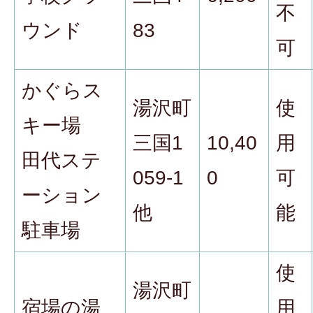
不
ウンド
83
可
かぐらス
湯沢町
使
キー場
三国1
10,40
用
田代ステ
059-1
0
可
ーション
他
能
駐車場
使
湯沢町
宿場の湯
用