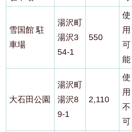
使
湯沢町
雪国館 駐
用
湯沢3
550
車場
可
54-1
能
使
湯沢町
用
大石田公園
湯沢8
2,110
不
9-1
可