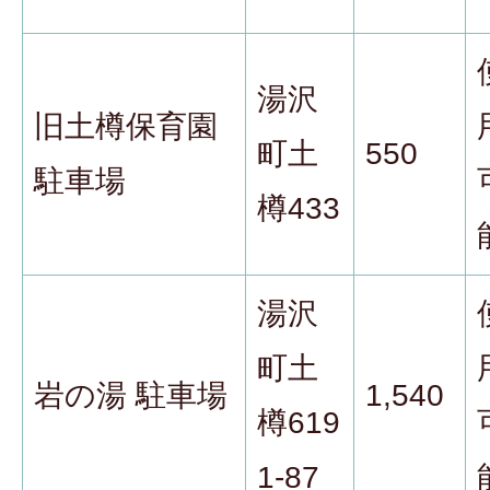
湯沢
旧土樽保育園
町土
550
駐車場
樽433
湯沢
町土
岩の湯 駐車場
1,540
樽619
1-87