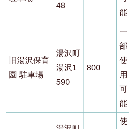
48
能
一
部
湯沢町
旧湯沢保育
使
湯沢1
800
園 駐車場
用
590
可
能
使
湯沢町