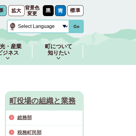
背景色
変更
Go
光・産業
町について
ビジネス
知りたい
町役場の組織と業務
総務部
税務町民部