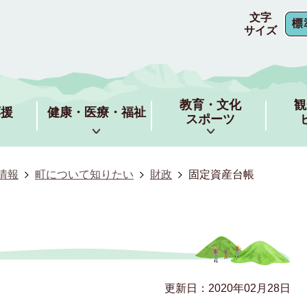
文字
サイズ
教育・文化
観
応援
健康・医療・福祉
スポーツ
情報
町について知りたい
財政
固定資産台帳
更新日：2020年02月28日