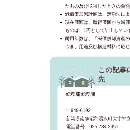
たもの及び取得したときの金
減価償却累計額は、定額法に
現在価額は、取得価額から減
ものは、1円として計上してい
耐用年数は、「減価償却資産の
づき、用途及び構造材料に応
この記事
先
総務部 総務課
〒949-6192
新潟県南魚沼郡湯沢町大字神立
電話番号：025-784-3451