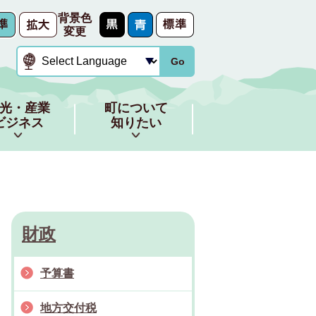
背景色
変更
Go
光・産業
町について
ビジネス
知りたい
財政
予算書
地方交付税