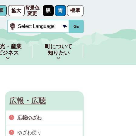
背景色
変更
Go
光・産業
町について
ビジネス
知りたい
広報・広聴
広報ゆざわ
ゆざわ便り