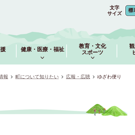
文字
サイズ
教育・文化
観
応援
健康・医療・福祉
スポーツ
情報
町について知りたい
広報・広聴
ゆざわ便り