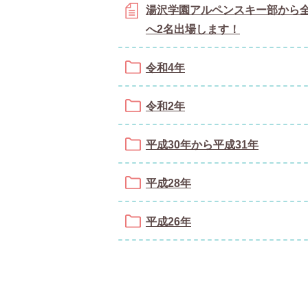
湯沢学園アルペンスキー部から
へ2名出場します！
令和4年
令和2年
平成30年から平成31年
平成28年
平成26年