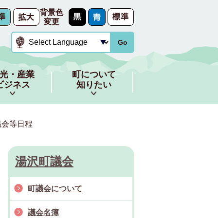
背景色
変更
Go
光・産業
町について
ビジネス
知りたい
議会等日程
湯沢町議会
町議会について
議会名簿