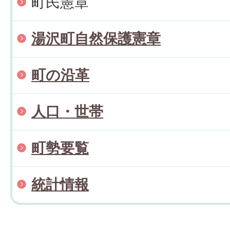
町民憲章
湯沢町自然保護憲章
町の沿革
人口・世帯
町勢要覧
統計情報