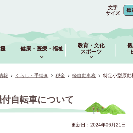
文字
サイズ
教育・文化
観
応援
健康・医療・福祉
スポーツ
情報
くらし・手続き
税金
軽自動車税
特定小型原動
機付自転車について
更新日：2024年06月21日