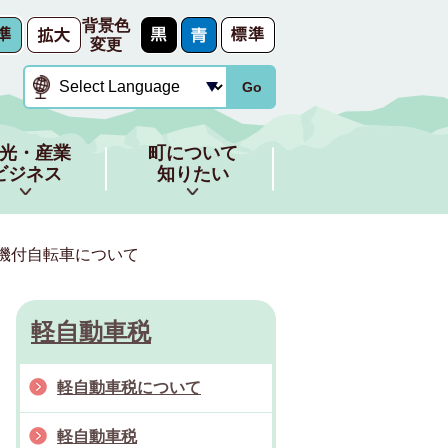
背景色
変更
Go
光・産業
町について
ビジネス
知りたい
機付自転車について
軽自動車税
軽自動車税について
軽自動車税