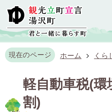
現在のページ
ホーム
くら
軽自動車税(環
割)