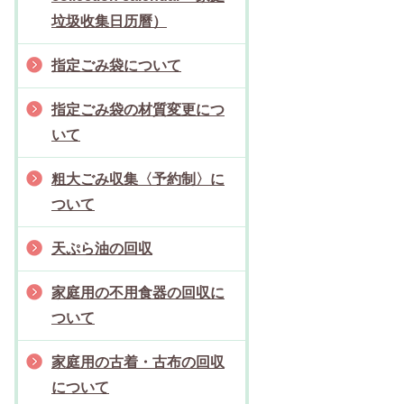
垃圾收集日历曆）
指定ごみ袋について
指定ごみ袋の材質変更につ
いて
粗大ごみ収集〈予約制〉に
ついて
天ぷら油の回収
家庭用の不用食器の回収に
ついて
家庭用の古着・古布の回収
について