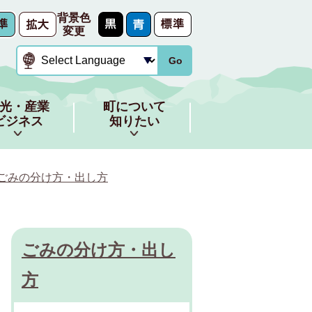
背景色
変更
Go
光・産業
町について
ビジネス
知りたい
ごみの分け方・出し方
ごみの分け方・出し
方