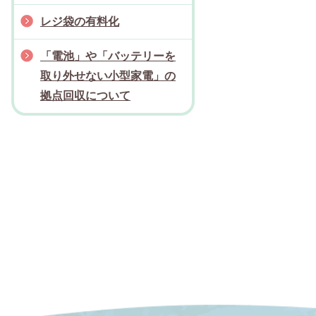
レジ袋の有料化
「電池」や「バッテリーを
取り外せない小型家電」の
拠点回収について