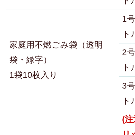
ト
1
ト
家庭用不燃ごみ袋（透明
2
袋・緑字）
ト
1袋10枚入り
3
ト
(注
リ