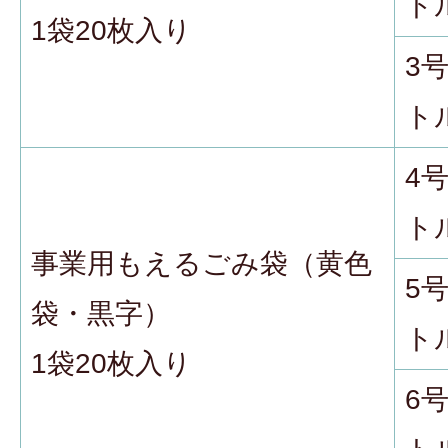
ト
1袋20枚入り
3
ト
4
ト
事業用もえるごみ袋（黄色
5
袋・黒字）
ト
1袋20枚入り
6