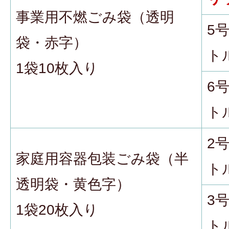
事業用不燃ごみ袋（透明
5
袋・赤字）
ト
1袋10枚入り
6
ト
2
家庭用容器包装ごみ袋（半
ト
透明袋・黄色字）
3
1袋20枚入り
ト