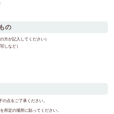
帯
もの
理の方が記入してください）
の写しなど）
。
下の点をご了承ください。
トを所定の場所に貼ってください。