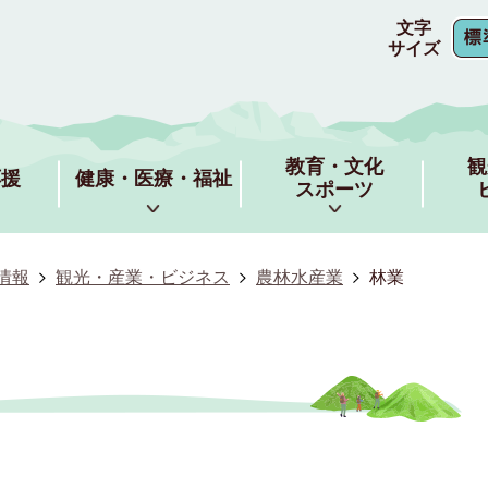
文字
サイズ
教育・文化
観
応援
健康・医療・福祉
スポーツ
情報
観光・産業・ビジネス
農林水産業
林業