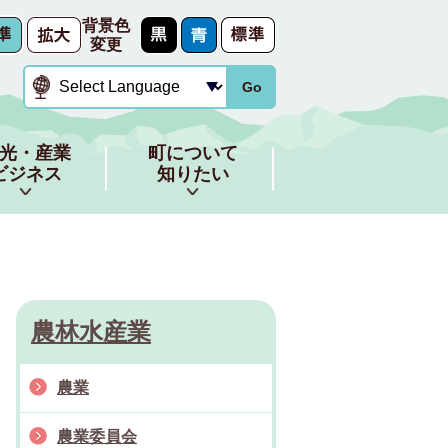
背景色
変更
Go
光・産業
町について
ビジネス
知りたい
農林水産業
農業
農業委員会