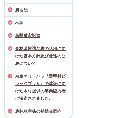
農地法
林業
鳥獣被害対策
森林環境譲与税の活用に向
けた基本方針及び使途の公
表について
東京オリ・パラ『選手村ビ
レッジプラザ』の建設に向
けた木材提供の事業協力者
に決定されました。
農林水産省の補助金案内