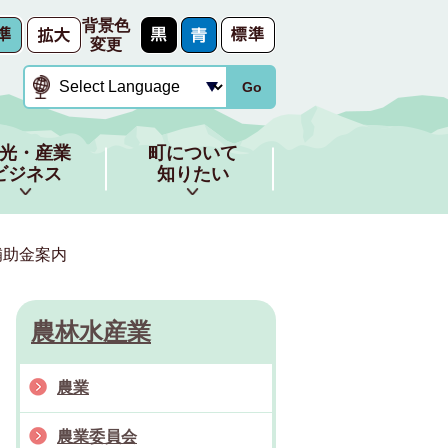
背景色
変更
Go
光・産業
町について
ビジネス
知りたい
補助金案内
農林水産業
農業
農業委員会