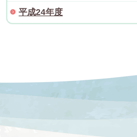
平成24年度