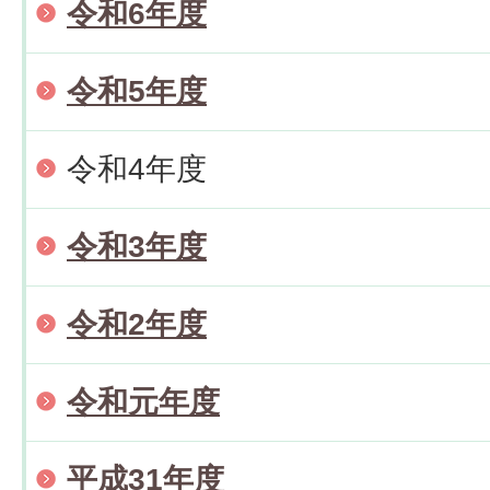
令和6年度
令和5年度
令和4年度
令和3年度
令和2年度
令和元年度
平成31年度