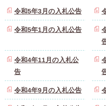
令和5年3月の入札公告
令和5年1月の入札公告
令和4年11月の入札公
告
令和4年9月の入札公告