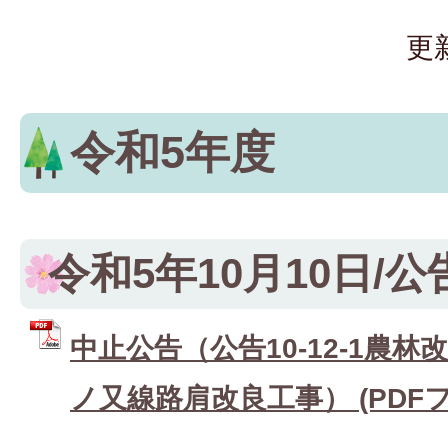
更
令和5年度
令和5年10月10日/公告1
中止公告（公告10-12-1農林
ノ又線路肩改良工事） (PDFファ