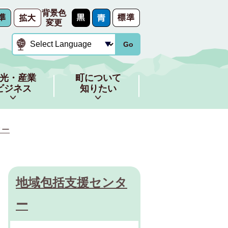
背景色
変更
Go
光・産業
町について
ビジネス
知りたい
ター
地域包括支援センタ
ー