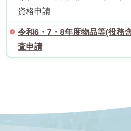
資格申請
令和6・7・8年度物品等(役務
査申請